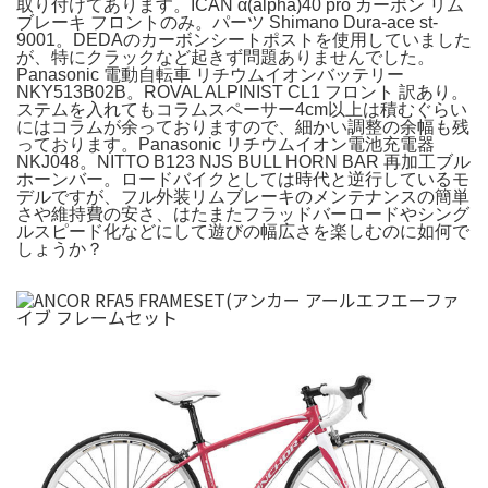
取り付けてあります。ICAN ‪α‬(alpha)40 pro カーボン リム
ブレーキ フロントのみ。パーツ Shimano Dura-ace st-
9001。DEDAのカーボンシートポストを使用していました
が、特にクラックなど起きず問題ありませんでした。
Panasonic 電動自転車 リチウムイオンバッテリー
NKY513B02B。ROVAL ALPINIST CL1 フロント 訳あり。
ステムを入れてもコラムスペーサー4cm以上は積むぐらい
にはコラムが余っておりますので、細かい調整の余幅も残
っております。Panasonic リチウムイオン電池充電器
NKJ048。NITTO B123 NJS BULL HORN BAR 再加工ブル
ホーンバー。ロードバイクとしては時代と逆行しているモ
デルですが、フル外装リムブレーキのメンテナンスの簡単
さや維持費の安さ、はたまたフラッドバーロードやシング
ルスピード化などにして遊びの幅広さを楽しむのに如何で
しょうか？