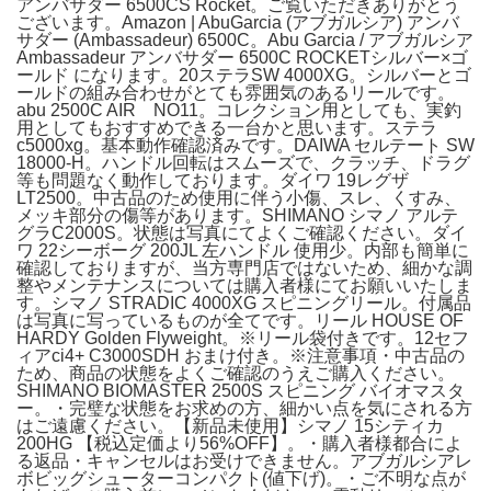
アンバサダー 6500CS Rocket。ご覧いただきありがとう
ございます。Amazon | AbuGarcia (アブガルシア) アンバ
サダー (Ambassadeur) 6500C。Abu Garcia / アブガルシア
Ambassadeur アンバサダー 6500C ROCKETシルバー×ゴ
ールド になります。20ステラSW 4000XG。シルバーとゴ
ールドの組み合わせがとても雰囲気のあるリールです。
abu 2500C AIR NO11。コレクション用としても、実釣
用としてもおすすめできる一台かと思います。ステラ
c5000xg。基本動作確認済みです。DAIWA セルテート SW
18000-H。ハンドル回転はスムーズで、クラッチ、ドラグ
等も問題なく動作しております。ダイワ 19レグザ
LT2500。中古品のため使用に伴う小傷、スレ、くすみ、
メッキ部分の傷等があります。SHIMANO シマノ アルテ
グラC2000S。状態は写真にてよくご確認ください。ダイ
ワ 22シーボーグ 200JL 左ハンドル 使用少。内部も簡単に
確認しておりますが、当方専門店ではないため、細かな調
整やメンテナンスについては購入者様にてお願いいたしま
す。シマノ STRADIC 4000XG スピニングリール。付属品
は写真に写っているものが全てです。リール HOUSE OF
HARDY Golden Flyweight。※リール袋付きです。12セフ
ィアci4+ C3000SDH おまけ付き。※注意事項・中古品の
ため、商品の状態をよくご確認のうえご購入ください。
SHIMANO BIOMASTER 2500S スピニング バイオマスタ
ー。・完璧な状態をお求めの方、細かい点を気にされる方
はご遠慮ください。【新品未使用】シマノ 15シティカ
200HG 【税込定価より56%OFF】。・購入者様都合によ
る返品・キャンセルはお受けできません。アブガルシアレ
ボビッグシューターコンパクト(値下げ)。・ご不明な点が