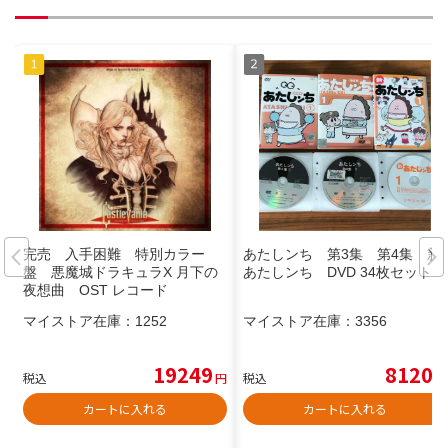
完売 入手困難 特別カラー
あたしンち 第3集 第4集 新
盤 悪魔城ドラキュラX 月下の
あたしンち DVD 34枚セット
夜想曲 OST レコード
マイストア在庫：
1252
マイストア在庫：
3356
19249
8120
税込
円
税込
円
カートに入れる
カートに入れる