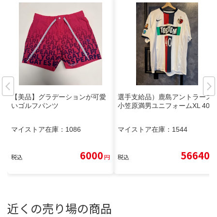
【美品】グラデーションが可愛
選手支給品）鹿島アントラーズ
いゴルフパンツ
小笠原満男ユニフォームXL 40番
マイストア在庫：
1086
マイストア在庫：
1544
6000
56640
税込
円
税込
円
近くの売り場の商品