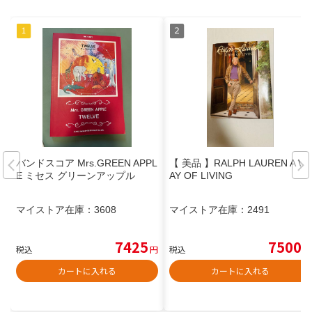
バンドスコア Mrs.GREEN APPL
【 美品 】RALPH LAUREN A W
E ミセス グリーンアップル
AY OF LIVING
マイストア在庫：
3608
マイストア在庫：
2491
7425
7500
税込
円
税込
円
カートに入れる
カートに入れる