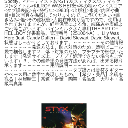
Spotify。<アーティスト名>STYX(スティクス/スティック
ス)<タイトル>KILROY WAS HERE<本の種>バンドスコア
<タブ譜表記>有<発行年>1983年<出版社>東楽<内容や曲
目>目次写真を掲載しておりますので、ご覧ください <書
き込み>無<その他状態>店舗在庫残り品ですので、使用は
されておりませんが、経年保管による角、端痛みや表紙よ
ごれ等ございます。パインミルクさん専用THE ART OF
HELLBOY 洋書新品。管理番号【251004-A】。Lily Was
Here (feat. Candy Dulfer) – David Stewart, David Stewart。
状態はしっかりとしております。～～～～～～その他情報
～～～～～～発送方法１、防水対策のため、透明ビニール
袋で梱包します２、落下対策のため、プチプチで梱包いた
します（発送サイズ上、プチプチ処理できない場合もござ
います）３、その他希望の発送方法があれば、出来る限り
承ります～～～～～～用語説明～～～～～～～～～～～～
～～～～～～～～～～～～～～～タブ譜とは音符をギター
やベース用に数字で表現したもの。【希少・美品】名碗を
観る｜林屋晴三｜茶道・骨董・陶芸・名品集｜大型本・高
級写真集