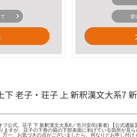
いて
受
る
 老子・荘子 上 新釈漢文大系7 新
クオフ公式。荘子 下 新釈漢文大系8／市川安司(著者) 【公式通
りますが、荘子の下巻の箱の下部表面に剥げている箇所が見られま
、万一、お気づきの点がございましたら、何なりとお申し付け