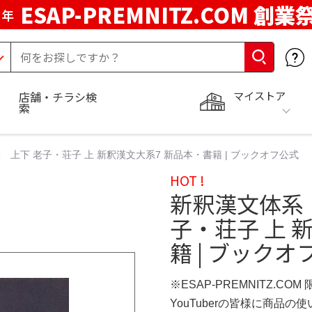
ESAP-PREMNITZ.COM 創業
周年
マイストア
店舗・チラシ検
索
上下 老子・荘子 上 新釈漢文大系7 新品本・書籍 | ブックオフ公式
HOT !
新釈漢文体系
子・荘子 上 
籍 | ブックオ
※ESAP-PREMNITZ.CO
YouTuberの皆様に商品