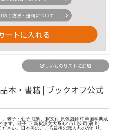
け取り方法・送料について
カートに入れる
欲しいものリストに追加
品本・書籍 | ブックオフ公式
販】。老子・荘子 注釈、釈文付 原色図解 中華国学典蔵
す。荘子 下 新釈漢文大系8／市川安司(著者)
ください。日本美のこころ最後の職人ものがたり。