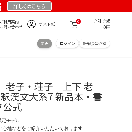
祭
詳しくは
こちら
合計金額
ご利用案内
0
ゲスト様
0円
お問い合わせ
変更
ログイン
新規会員登録
 老子・荘子 上下 老
新釈漢文大系7 新品本・書
フ公式
M 限定モデル
の使い心地などをご紹介いただいております！