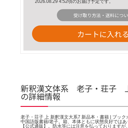
2026.08.29 4:52頃のお届け予定です。
受け取り方法・送料につ
カートに入れ
新釈漢文体系 老子・荘子 上下
の詳細情報
老子・荘子 上 新釈漢文大系7 新品本・書籍 | ブッ
中国語版書籍/老子。箱、本体ともに状態良好ではあ
【公式通販】。防水等には注意を払っておりますが