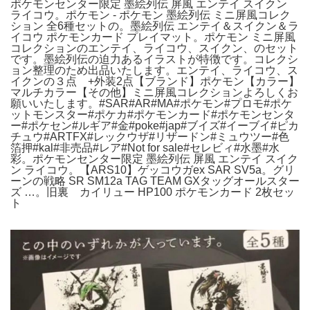
ポケモンセンター限定 墨絵列伝 屏風 エンテイ スイクン
ライコウ。ポケモン - ポケモン 墨絵列伝 ミニ屏風コレク
ション 全6種セットの。墨絵列伝 エンテイ＆スイクン＆ラ
イコウ ポケモンカード プレイマット。ポケモン ミニ屏風
コレクションのエンテイ、ライコウ、スイクン、のセット
です。墨絵列伝の迫力あるイラストが特徴です。コレクシ
ョン整理のため出品いたします。エンテイ、ライコウ、ス
イクンの３点 +外装2点【ブランド】ポケモン【カラー】
マルチカラー【その他】ミニ屏風コレクションよろしくお
願いいたします。#SAR#AR#MA#ポケモン#プロモ#ポケ
ットモンスター#ポケカ#ポケモンカード#ポケモンセンタ
ー#ポケセン#ルギア#金#poke#jap#ブイズ#イーブイ#ピカ
チュウ#ARTFX#レックウザ#リザードン#ミュウツー#色
箔押#kal#非売品#レア#Not for sale#セレビィ#水墨#水
彩。ポケモンセンター限定 墨絵列伝 屏風 エンテイ スイク
ン ライコウ。【ARS10】ゲッコウガex SAR SV5a。グリ
ーンの戦略 SR SM12a TAG TEAM GXタッグオールスター
ズ …。旧裏 カイリュー HP100 ポケモンカード 2枚セッ
ト