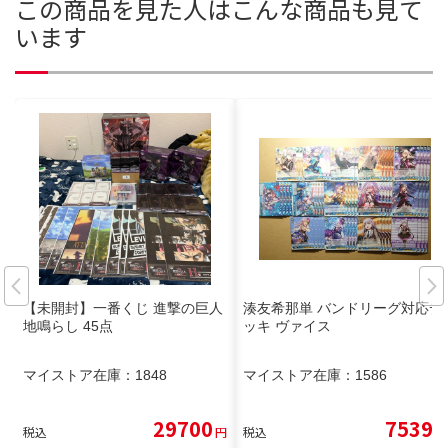
この商品を見た人はこんな商品も見て
います
【未開封】一番くじ 進撃の巨人
湊友希那単 バンドリーグ対応デ
地鳴らし 45点
ッキ ヴァイス
マイストア在庫：
1848
マイストア在庫：
1586
29700
7539
税込
円
税込
円