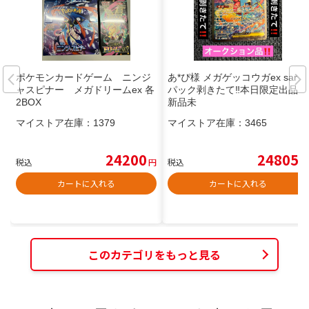
ポケモンカードゲーム ニンジ
あ*ぴ様 メガゲッコウガex sar‼️
ャスピナー メガドリームex 各
パック剥きたて‼️本日限定出品‼️
2BOX
新品未
マイストア在庫：
1379
マイストア在庫：
3465
24200
24805
税込
円
税込
円
カートに入れる
カートに入れる
このカテゴリをもっと見る