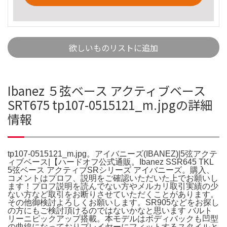
欲しいものリストに追加
Ibanez ５弦ベース アクティブベース
SRT675 tp107-0515121_m.jpgの詳細
情報
tp107-0515121_m.jpg。アイバニーズ(IBANEZ)|5弦アクテ
ィブベース|【ハードオフ公式通販。Ibanez SSR645 TKL
5弦ベース アクティブSRシリーズ アイバニーズ。購入、
コメントはプロフ、説明をご確認いただいた上でお願いし
ます！プロフ説明を読んでない方やメルカリ取引実績の少
ない方など取引をお断りさせていただくことがあります。
その他御検討よろしくお願いします。SR905などをお探し
の方にもご検討頂けるのではないかなと思います バルト
リーニピックアップ搭載。本モデルはボディバックも凹型
の曲線になっておりプレイヤーにフィットするスタイルと