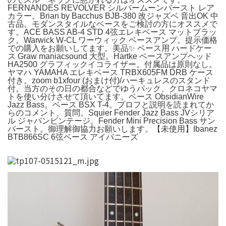
FERNANDES REVOLVER シルバームーンバースト レア
カラー。Brian by Bacchus BJB-380 改ジャズベ 音出OK 中
古品。モダンスタイルなベースをご検討の方にオススメで
す。ACE BASS AB-4 STD 4弦エレキベース マットブラッ
ク。Warwick W-CL ワーウィック ベースアンプ。提示価格
での購入をお願いしてます。美品✨ ベース用 ハードケー
ス Graw maniacsound 大型。Hartke ベースアンプヘッド
HA2500 グラフィックイコライザー。付属品は原則なし。
ヤマハ YAMAHA エレキベース TRBX605FM DRB ケース
付き。zoom b1xfour (おまけ付)/ハーキュレスのスタンド
付。当方のその日の都合などでゆうパック、クロネコヤマ
トを使い分けさせて頂いてます。ベース ObsidianWire
Jazz Bass。ベース BSX T-4。プロフと説明を読まれてか
らのコメント、質問。Squier Fender Jazz Bass JVシリア
ル ジャパンビンテージ。Fender Mini Precision Bass サン
バースト。御理解御協力お願いします。【未使用】Ibanez
BTB866SC 6弦ベース アイバニーズ