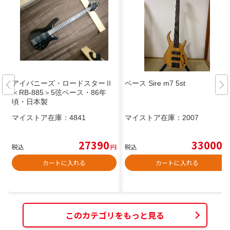
アイバニーズ・ロードスターⅡ
ベース Sire m7 5st
＜RB-885＞5弦ベース・86年
頃・日本製
マイストア在庫：
4841
マイストア在庫：
2007
27390
33000
税込
円
税込
円
カートに入れる
カートに入れる
このカテゴリをもっと見る