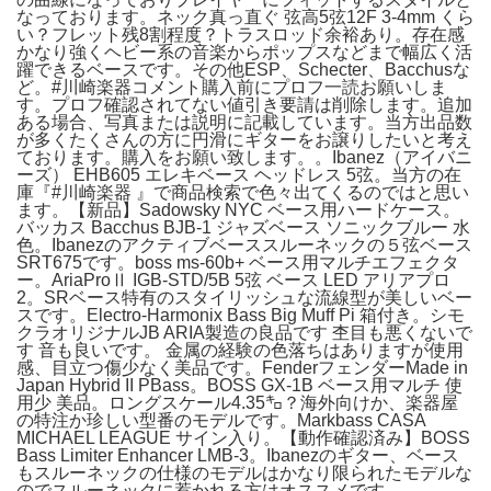
なっております。ネック真っ直ぐ 弦高5弦12F 3-4mm くら
い？フレット残8割程度？トラスロッド余裕あり。存在感
かなり強くヘビー系の音楽からポップスなどまで幅広く活
躍できるベースです。その他ESP、Schecter、Bacchusな
ど。#川崎楽器コメント購入前にプロフ一読お願いしま
す。プロフ確認されてない値引き要請は削除します。追加
ある場合、写真または説明に記載しています。当方出品数
が多くたくさんの方に円滑にギターをお譲りしたいと考え
ております。購入をお願い致します。。Ibanez（アイバニ
ーズ） EHB605 エレキベース ヘッドレス 5弦。当方の在
庫『#川崎楽器 』で商品検索で色々出てくるのではと思い
ます。【新品】Sadowsky NYC ベース用ハードケース。
バッカス Bacchus BJB-1 ジャズベース ソニックブルー 水
色。Ibanezのアクティブベーススルーネックの５弦ベース
SRT675です。boss ms-60b+ ベース用マルチエフェクタ
ー。AriaProⅡ IGB-STD/5B 5弦 ベース LED アリアプロ
2。SRベース特有のスタイリッシュな流線型が美しいベー
スです。Electro-Harmonix Bass Big Muff Pi 箱付き。シモ
クラオリジナルJB ARIA製造の良品です 杢目も悪くないで
す 音も良いです。 金属の経験の色落ちはありますが使用
感、目立つ傷少なく美品です。FenderフェンダーMade in
Japan Hybrid II PBass。BOSS GX-1B ベース用マルチ 使
用少 美品。ロングスケール4.35㌔？海外向けか、楽器屋
の特注か珍しい型番のモデルです。Markbass CASA
MICHAEL LEAGUE サイン入り。【動作確認済み】BOSS
Bass Limiter Enhancer LMB-3。Ibanezのギター、ベース
もスルーネックの仕様のモデルはかなり限られたモデルな
のでスルーネックに惹かれる方はオススメです。​