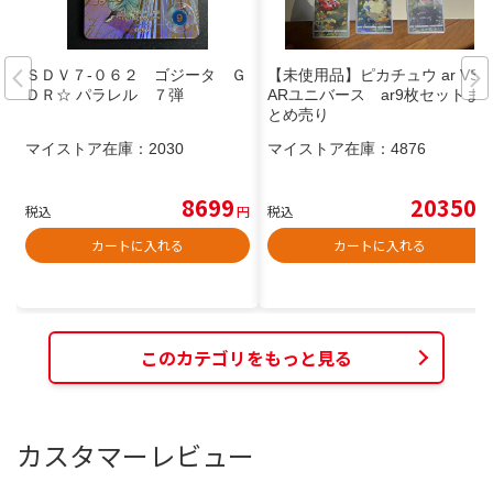
ＳＤＶ７-０６２ ゴジータ Ｇ
【未使用品】ピカチュウ ar VST
ＤＲ☆ パラレル ７弾
ARユニバース ar9枚セットま
とめ売り
マイストア在庫：
2030
マイストア在庫：
4876
8699
20350
税込
円
税込
円
カートに入れる
カートに入れる
このカテゴリをもっと見る
カスタマーレビュー