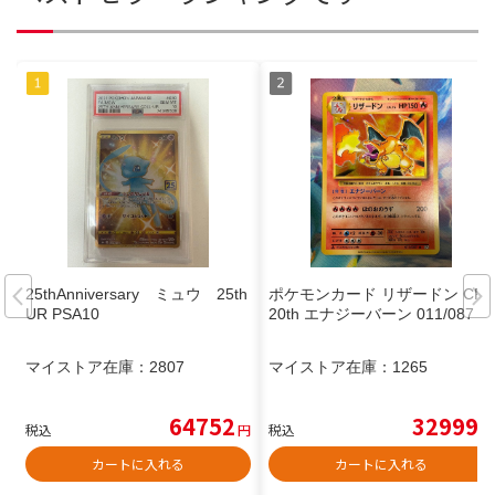
25thAnniversary ミュウ 25th
ポケモンカード リザードン CP6
UR PSA10
20th エナジーバーン 011/087
マイストア在庫：
2807
マイストア在庫：
1265
64752
32999
税込
円
税込
円
カートに入れる
カートに入れる