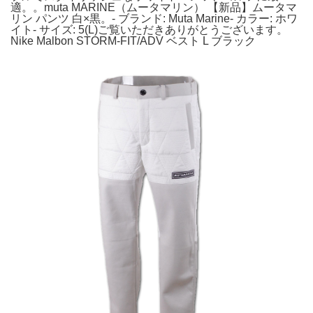
適。。muta MARINE（ムータマリン） 【新品】ムータマ
リン パンツ 白×黒。- ブランド: Muta Marine- カラー: ホワ
イト- サイズ: 5(L)ご覧いただきありがとうございます。
Nike Malbon STORM-FIT/ADV ベスト L ブラック