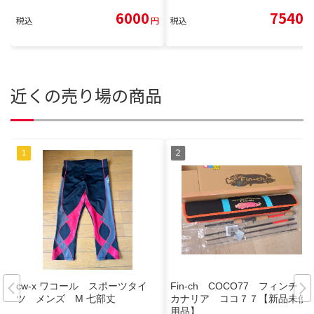
6000
7540
税込
円
税込
円
近くの売り場の商品
cw-x ワコール スポーツタイ
Fin-ch COCO77 フィンチ
ツ メンズ M 七部丈
カナリア ココ７７【新品未使
用品】